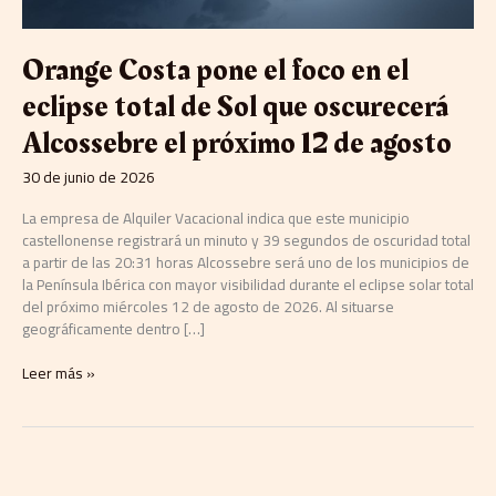
Sol
que
oscurecerá
Orange Costa pone el foco en el
Alcossebre
el
eclipse total de Sol que oscurecerá
próximo
Alcossebre el próximo 12 de agosto
12
de
30 de junio de 2026
agosto
La empresa de Alquiler Vacacional indica que este municipio
castellonense registrará un minuto y 39 segundos de oscuridad total
a partir de las 20:31 horas Alcossebre será uno de los municipios de
la Península Ibérica con mayor visibilidad durante el eclipse solar total
del próximo miércoles 12 de agosto de 2026. Al situarse
geográficamente dentro […]
Leer más »