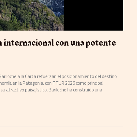
n internacional con una potente
Bariloche a la Carta refuerzan el posicionamiento del destino
nomía en la Patagonia, con FITUR 2026 como principal
u atractivo paisajístico, Bariloche ha construido una