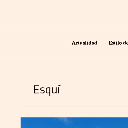
Ir
al
contenido
Actualidad
Estilo d
Esquí
Bariloche
acelera