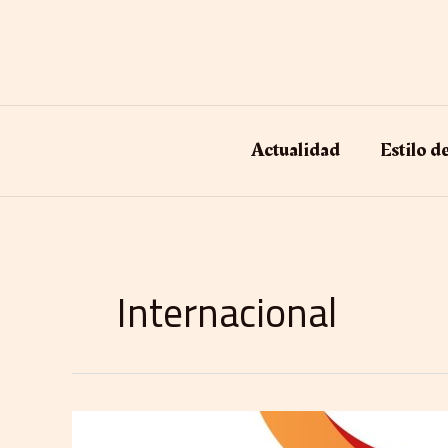
Ir
al
contenido
Actualidad
Estilo d
Internacional
Logista
Strator