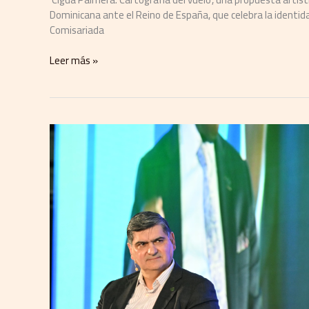
Dominicana ante el Reino de España, que celebra la identidad,
Comisariada
Leer más »
IFE
Conference
2026,
el
encuentro
para
impulsar
la
innovación
y
la
tecnología