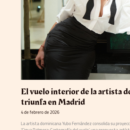
Madrid
El vuelo interior de la artist
triunfa en Madrid
4 de febrero de 2026
La artista dominicana Yubo Fernández consolida su proyecci
‘Cigua Palmera: Cartografía del vuelo’, una propuesta artís