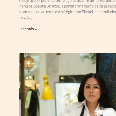
El objetivo es poner la tecnología al alcance de los estanco
ingresos Logista Strator, la plataforma tecnológica especial
alcanzado un acuerdo estratégico con Shekel, desarrollador 
para […]
Leer más »
El
vuelo
interior
de
la
artista
dominicana
Yubo
Fernández
triunfa
en