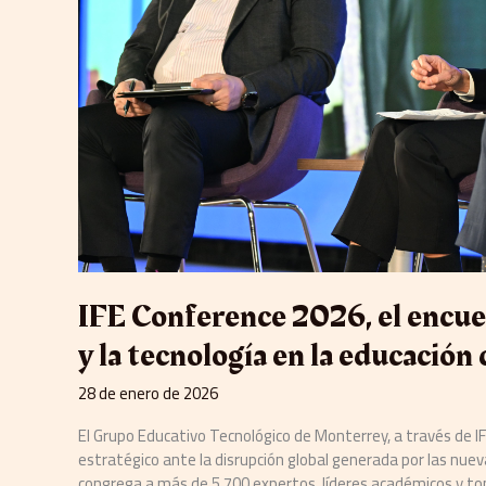
en
la
educación
del
futuro
IFE Conference 2026, el encue
y la tecnología en la educación 
28 de enero de 2026
El Grupo Educativo Tecnológico de Monterrey, a través de IF
estratégico ante la disrupción global generada por las nue
congrega a más de 5,700 expertos, líderes académicos y to