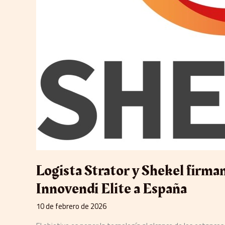
y
Shekel
firman
un
acuerdo
para
llevar
Innovendi
Elite
a
España
Logista Strator y Shekel firman
Innovendi Elite a España
10 de febrero de 2026