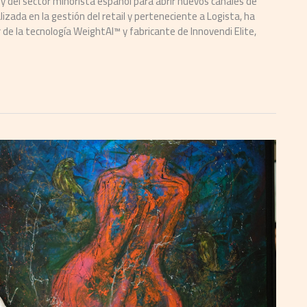
s y del sector minorista español para abrir nuevos canales de
izada en la gestión del retail y perteneciente a Logista, ha
de la tecnología WeightAI™ y fabricante de Innovendi Elite,