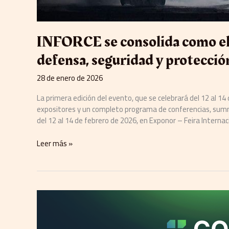
INFORCE se consolida como el
defensa, seguridad y protección
28 de enero de 2026
La primera edición del evento, que se celebrará del 12 al 
expositores y un completo programa de conferencias, summ
del 12 al 14 de febrero de 2026, en Exponor – Feira Interna
Leer más »
Symetrix
presenta
Cognio:
la