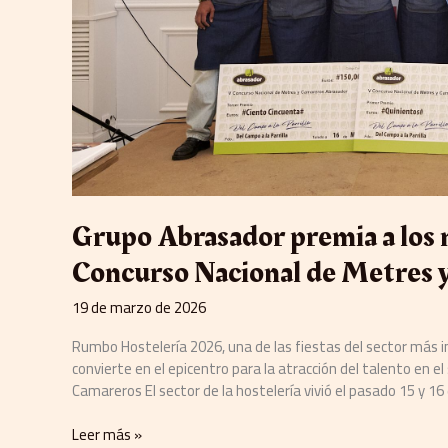
Metres
y
Camareros
Grupo Abrasador premia a los m
Concurso Nacional de Metres 
19 de marzo de 2026
Rumbo Hostelería 2026, una de las fiestas del sector más 
convierte en el epicentro para la atracción del talento en el
Camareros El sector de la hostelería vivió el pasado 15 y 1
Leer más »