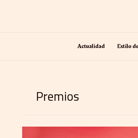
Ir
al
contenido
Actualidad
Estilo d
Premios
La
Universidad