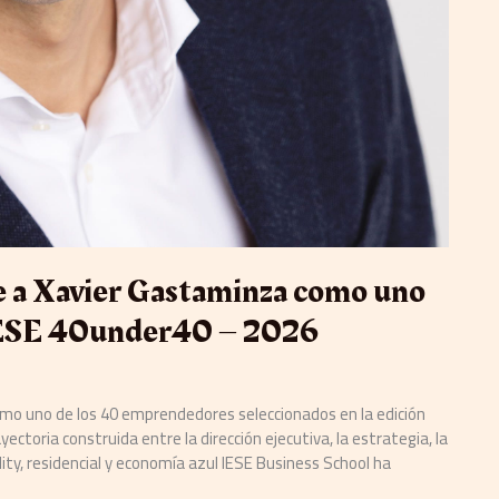
e a Xavier Gastaminza como uno
IESE 40under40 – 2026
mo uno de los 40 emprendedores seleccionados en la edición
ectoria construida entre la dirección ejecutiva, la estrategia, la
ity, residencial y economía azul IESE Business School ha